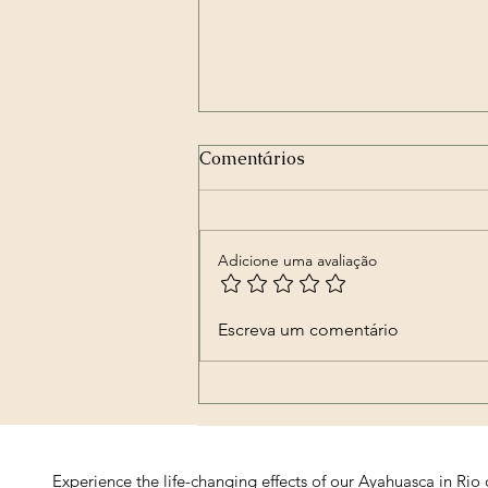
Comentários
Adicione uma avaliação
🎭✨ Firmeza de Carnaval –
Escreva um comentário
Ritual Coletivo Exús e
Pombagiras ✨🎭
Experience the life-changing effects of our Ayahuasca in Rio