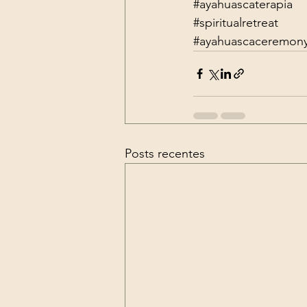
#ayahuascaterapia
#spiritualretreat
#ayahuascaceremon
Posts recentes