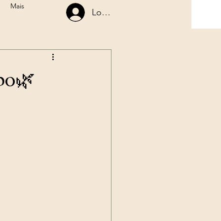
Mais
Login
 Poder
pedagem com Ayahuasca
po🌿
Retreats