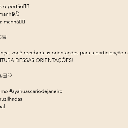
 o portão👈🏻
manhã🕒 
a manhã👈🏻
S🚨
ça, você receberá as orientações para a participação n
ITURA DESSAS ORIENTAÇÕES!
🏻🤍
smo
#ayahuascariodejaneiro
ruzilhadas
nal