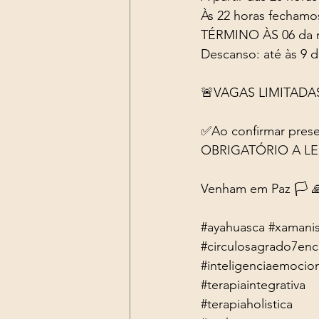
Às 22 horas fechamos
TÉRMINO ÀS 06 da 
Descanso: até às 9 d
🚨VAGAS LIMITADA
✅Ao confirmar presen
OBRIGATÓRIO A LE
Venham em Paz 🏳 
#ayahuasca
#xamani
#circulosagrado7enc
#inteligenciaemocio
#terapiaintegrativa
#terapiaholistica