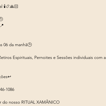
 🕯️📿🙏🏻
🕒
📍
às 06 da manhã🕒
ros Espirituais, Pernoites e Sessões individuais com a
ções↩️
46-1086
ipar do nosso RITUAL XAMÂNICO 