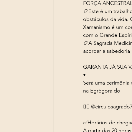
FORÇA ANCESTRAL, c
📿Este é um trabalh
obstáculos da vida.
Xamanismo é um con
com o Grande Espíri
📿A Sagrada Medicin
acordar a sabedoria 
GARANTA JÁ SUA V
• 
Será uma cerimônia
na Egrégora do 
👉🏻 @circulosagrado
✅Horários de chega
A partir das 20 horas