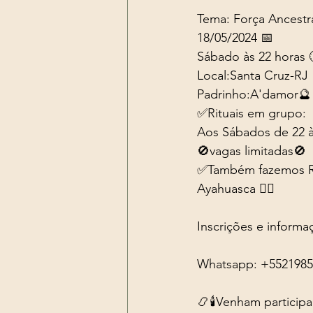
Tema: Força Ancestral
18/05/2024 📅
Sábado às 22 horas 
Local:Santa Cruz-RJ 
Padrinho:A'damor🔮
✅Rituais em grupo:
Aos Sábados de 22 
🚫vagas limitadas🚫
✅Também fazemos Reti
Ayahuasca 👈🏻
Inscrições e informa
Whatsapp: +5521985
📿🕯️Venham partic