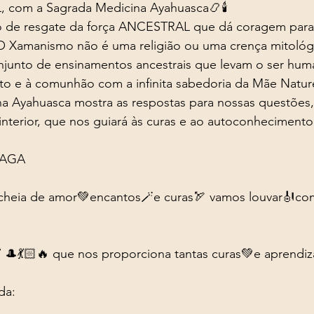
om a Sagrada Medicina Ayahuasca📿🕯️ 
o de resgate da força ANCESTRAL que dá coragem para
 O Xamanismo não é uma religião ou uma crença mitológi
junto de ensinamentos ancestrais que levam o ser hum
to e à comunhão com a infinita sabedoria da Mãe Natur
a Ayahuasca mostra as respostas para nossas questões,
interior, que nos guiará às curas e ao autoconhecimento
AGA 
 cheia de amor💚encantos🪄e curas🏹 vamos louvar🎻c
7 🎩💃🏻🔥 que nos proporciona tantas curas💚e aprendi
da: 
 