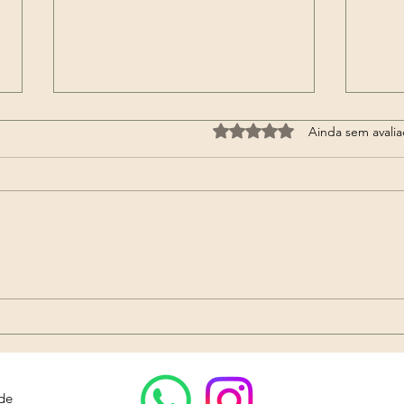
Avaliado com 0 de 5 estrel
Ainda sem avali
🔮 Consulta Espiritual
🔥 RITUAIS DE VIRADA
ONLINE!
2026
Encr
Mari
 de