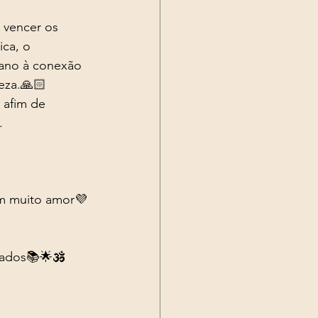
 vencer os 
ca, o 
ano à conexão 
eza.🙏🏻
 afim de 
.
om muito amor💜
zados📚🌟🕉️