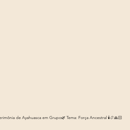
erimônia de Ayahuasca em Grupo🌿 Tema: Força Ancestral 🕯️📿🙏🏻