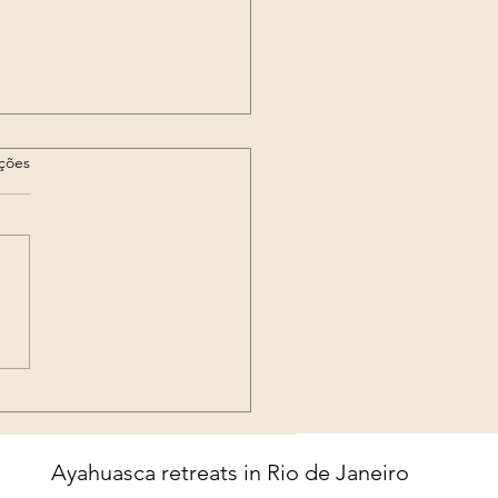
as.
ações
 Exú Rei das 7
uzilhadas & Pombagira
a Farrapo
Ayahuasca retreats in Rio de Janeiro