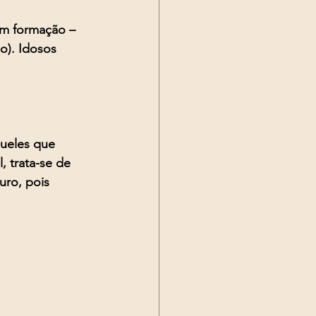
em formação – 
o). Idosos 
ueles que 
 trata-se de 
uro, pois 