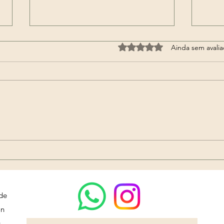
Avaliado com 0 de 5 estrel
Ainda sem avali
🔮 Consulta Espiritual
🔥 RITUAIS DE VIRADA
ONLINE!
2026
Encr
Mari
 de
on
g