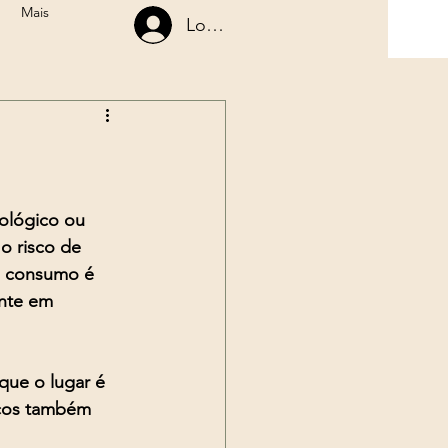
Mais
Login
 Poder
pedagem com Ayahuasca
Retreats
ológico ou 
o risco de 
 o consumo é 
nte em 
que o lugar é 
icos também 