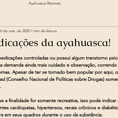
Ayahuasca Retreats
yahuasca
Sessão Individual com Ayahuasca
Ebook Animal de
16 de mar. de 2025
1 min de leitura
Medicina do Rapé
Medicina Sananga
Oráculos
Hos
dicações da ayahuasca!
e 5 estrelas.
Ayahuasca Retreats
Circulo de Meditação 🧘🏻‍♂️
Ayahuasca 
medicações controladas ou possui algum transtorno psic
ica demanda ainda mais cuidado e observação, correndo 
ntomas. Apesar de ter se tornado bem popular por aqui,
Reiki Xamânico
ad (Conselho Nacional de Políticas sobre Drogas) some
.
e a finalidade for somente recreativa, isso pode indicar 
tes cardiopatas, hipertensos, renais crônicos e diabét
a em seus quadros durante o uso da substância.