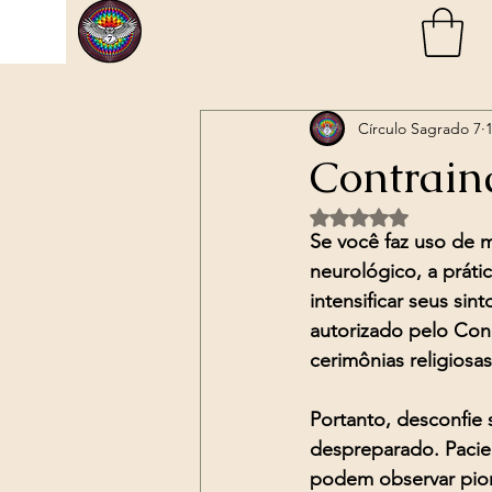
Categorias
Sessão Individual com A
Círculo Sagrado 7
Cerimônia de Ayahuasca Grupo
Contrain
Avaliado com NaN d
Sessão de Ayahuasca Individual
Se você faz uso de 
neurológico, a prát
intensificar seus si
🔮 Consulta Espiritual ONLINE!
autorizado pelo Con
cerimônias religiosas
Portanto, desconfie s
despreparado. Pacien
podem observar pior