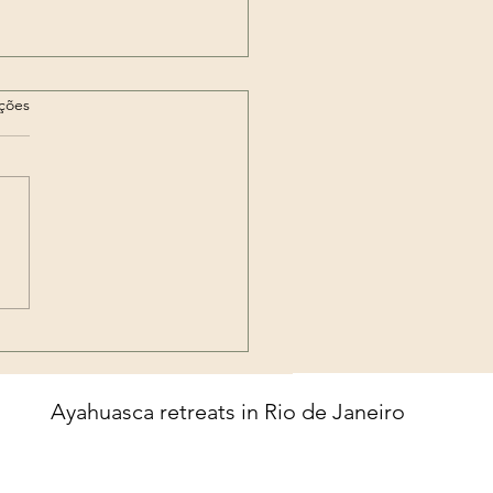
as.
ações
 Exú Rei das 7
uzilhadas & Pombagira
a Farrapo
Ayahuasca retreats in Rio de Janeiro