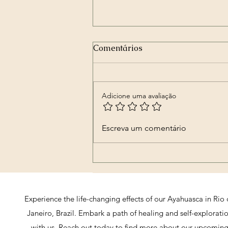
Comentários
Adicione uma avaliação
🎭✨ Firmeza de Carnaval –
Escreva um comentário
Ritual Coletivo Exús e
Pombagiras ✨🎭
Experience the life-changing effects of our Ayahuasca in Rio
Janeiro, Brazil. Embark a path of healing and self-explorati
with us. Reach out today to find more about our upcomin