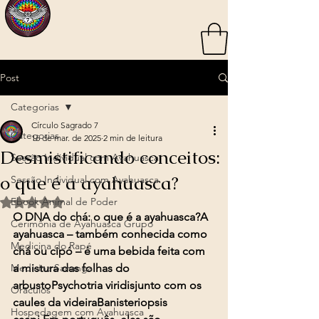
Post
Categorias
Círculo Sagrado 7
Categorias
16 de mar. de 2025
2 min de leitura
Desmistificando conceitos:
Sessão Individual com Ayahuasca
o que é a ayahuasca?
Sessão Individual com Ayahuasca
Ebook Animal de Poder
Avaliado com NaN de 5 estrelas.
O DNA do chá: o que é a ayahuasca?A 
Cerimônia de Ayahuasca Grupo
ayahuasca – também conhecida como 
Medicina do Rapé
chá ou cipó – é uma bebida feita com 
Medicina Sananga
a mistura das folhas do 
arbustoPsychotria viridisjunto com os 
Oráculos
caules da videiraBanisteriopsis 
Hospedagem com Ayahuasca