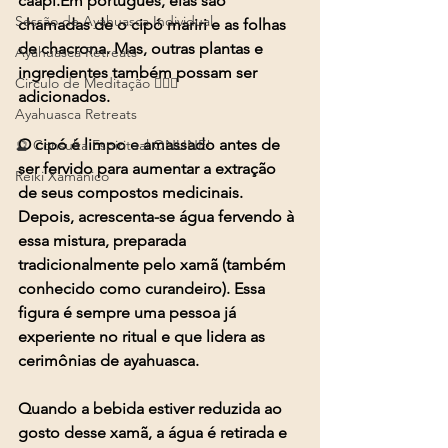
caapi.Em português, elas são 
Sessão de Ayahuasca Individual
chamadas de o cipó mariri e as folhas 
de chacrona. Mas, outras plantas e 
Ayahuasca Retreats
ingredientes também possam ser 
Circulo de Meditação 🧘🏻‍♂️
adicionados.
Ayahuasca Retreats
O cipó é limpo e amassado antes de 
🔮 Consulta Espiritual ONLINE!
ser fervido para aumentar a extração 
Reiki Xamânico
de seus compostos medicinais. 
Depois, acrescenta-se água fervendo à 
essa mistura, preparada 
tradicionalmente pelo xamã (também 
conhecido como curandeiro). Essa 
figura é sempre uma pessoa já 
experiente no ritual e que lidera as 
cerimônias de ayahuasca.
Quando a bebida estiver reduzida ao 
gosto desse xamã, a água é retirada e 