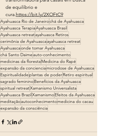
de equilíbrio e 
cura.
https://bit.ly/2XOFtC9
Ayahuasca Rio de Janeiro
chá de Ayahuasca
Ayahuasca Terapia
Ayahuasca Brasil
Ayahuasca retreat
ayahuasca Retiros
cerimônia de Ayahuasca
ayahuasca retreat
Ayahuasca
onde tomar Ayahuasca
chá Santo Daime
auto-conhecimento
medicinas da floresta
Medicina do Rapé
expansão da conciencia
microdose de Ayahuasca
Espiritualidade
plantas de poder
Retiro espiritual
sagrado feminino
Benefícios da Ayahuasca
spiritual retreat
Xamanismo Universalista
Ayahuasca Brazil
Xamanismo
Efeitos da Ayahuasca
meditação
autoconhecimento
medicina do cacau
expansão da consciência