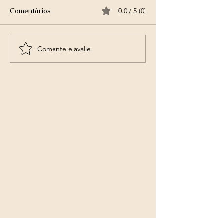
Comentários
0.0 / 5 (0)
Comente e avalie
Sessão Individual com
Ayahuasca🌿