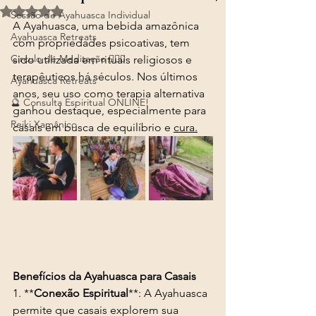
Avaliado com NaN de 5 estrelas.
Sessão de Ayahuasca Individual
A Ayahuasca, uma bebida amazônica 
Ayahuasca Retreats
com propriedades psicoativas, tem 
Circulo de Meditação 🧘🏻‍♂️
sido utilizada em rituais religiosos e 
terapêuticos há séculos. Nos últimos 
Ayahuasca Retreats
anos, seu uso como terapia alternativa 
🔮 Consulta Espiritual ONLINE!
ganhou destaque, especialmente para 
Reiki Xamânico
casais em busca de equilíbrio e 
cura.
Benefícios da Ayahuasca para Casais
1. **
Conexão Espiritual
**: A Ayahuasca 
permite que casais explorem sua 