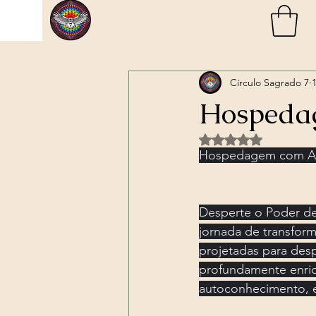
Categorias
Sessão Individual com A
Círculo Sagrado 7
Cerimônia de Ayahuasca Grupo
Hospeda
Avaliado com NaN d
Sessão de Ayahuasca Individual
Hospedagem com Aya
🔮 Consulta Espiritual ONLINE!
Desperte o Poder de
jornada de transfor
projetadas para desp
profundamente enriq
autoconhecimento, e