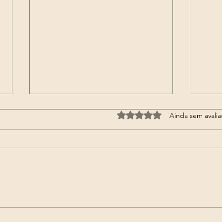
Avaliado com 0 de 5 estrel
Ainda sem avali
🔮 Consulta Espiritual
🔥 RITUAIS DE VIRADA
ONLINE!
2026
Encr