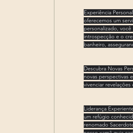
Experiência Personali
oferecemos um servi
personalizado, você 
introspecção e o cre
banheiro, asseguran
Descubra Novas Pers
novas perspectivas e
vivenciar revelaçõe
Liderança Experient
um refúgio conhecid
renomado Sacerdote 
nosso xamã guia cad