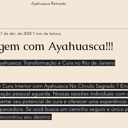
Ayahuasca Retreats
yahuasca
Sessão Individual com Ayahuasca
Ebook Animal de
17 de abr. de 2024
1 min de leitura
Medicina do Rapé
Medicina Sananga
Oráculos
Hos
gem com Ayahuasca!!!
e 5 estrelas.
Ayahuasca Retreats
Circulo de Meditação 🧘🏻‍♂️
Ayahuasca 
huasca: Transformação e Cura no Rio de Janeiro
Reiki Xamânico
 Cura Interior com Ayahuasca No Círculo Sagrado 7 Encr
mação pessoal aguarda. Nossas sessões individuais com
ertar seu potencial de cura e oferecer uma experiência e
uecedora. Se você busca um caminho seguro e único p
ncontrou seu destino.