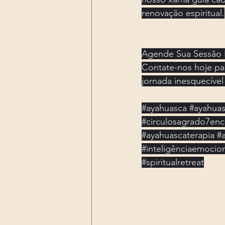
renovação espiritual.
Agende Sua Sessão I
Contate-nos hoje pa
jornada inesquecível
#ayahuasca
#ayahuas
#circulosagrado7enc
#ayahuascaterapia
#
#inteligênciaemocio
#spiritualretreat