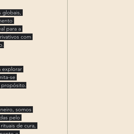
 globais, 
mento 
al para a 
rivativos com 
o.
 explorar 
mita-se 
 propósito.
neiro, somos 
das pelo 
tuais de cura, 
mento e 