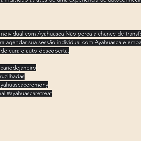
ndividual com Ayahuasca Não perca a chance de transfo
ra agendar sua sessão individual com Ayahuasca e em
 de cura e auto-descoberta.
cariodejaneiro
ruzilhadas
ayahuascaceremony
nal
#ayahuascaretreat