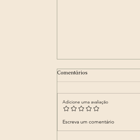
Comentários
Adicione uma avaliação
🎭✨ Firmeza de Carnaval –
Escreva um comentário
Ritual Coletivo Exús e
Pombagiras ✨🎭