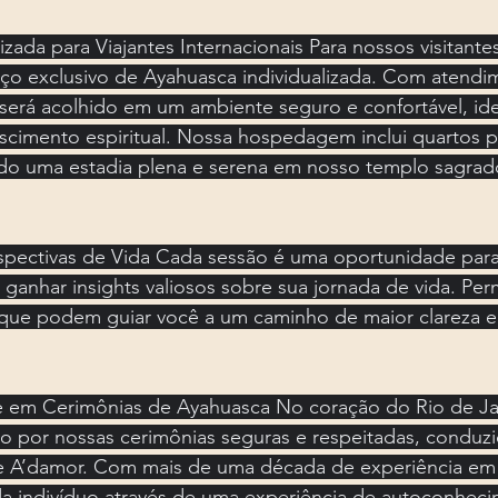
zada para Viajantes Internacionais Para nossos visitantes
ço exclusivo de Ayahuasca individualizada. Com atendi
será acolhido em um ambiente seguro e confortável, ide
scimento espiritual. Nossa hospedagem inclui quartos p
do uma estadia plena e serena em nosso templo sagrad
pectivas de Vida Cada sessão é uma oportunidade para
 ganhar insights valiosos sobre sua jornada de vida. Per
s que podem guiar você a um caminho de maior clareza e
e em Cerimônias de Ayahuasca No coração do Rio de Ja
o por nossas cerimônias seguras e respeitadas, conduzi
A’damor. Com mais de uma década de experiência em ri
a indivíduo através de uma experiência de autoconheci