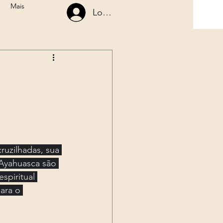
Mais
Login
 Poder
pedagem com Ayahuasca
Retreats
uzilhadas, sua 
 Ayahuasca são 
spiritual 
ara o 