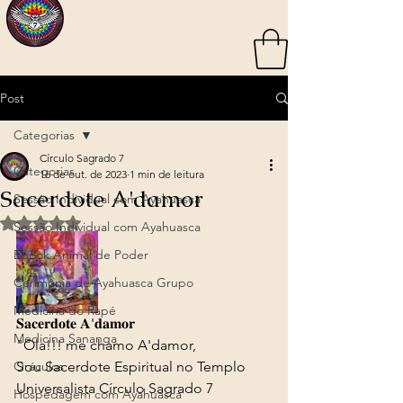
Post
Categorias
Círculo Sagrado 7
Categorias
16 de out. de 2023
1 min de leitura
Sacerdote A'damor
Sessão Individual com Ayahuasca
Avaliado com NaN de 5 estrelas.
Sessão Individual com Ayahuasca
Ebook Animal de Poder
Cerimônia de Ayahuasca Grupo
Medicina do Rapé
𝐒𝐚𝐜𝐞𝐫𝐝𝐨𝐭𝐞 𝐀'𝐝𝐚𝐦𝐨𝐫
Medicina Sananga
"Ola!!! me chamo A'damor, 
Oráculos
Sou Sacerdote Espiritual no Templo 
Universalista Círculo Sagrado 7 
Hospedagem com Ayahuasca