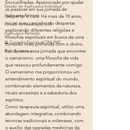
Encruzilhadas. Apaixonado por ajudar 
Sessão de Ayahuasca Individual
as pessoas em sua jornada de 
Ayahuasca Retreats
despertar e cura. Há mais de 10 anos, 
iniciei meu caminho do despertar, 
Circulo de Meditação 🧘🏻‍♂️
explorando diferentes religiões e 
Ayahuasca Retreats
filosofias espirituais em busca de uma 
🔮 Consulta Espiritual ONLINE!
conexão mais profunda com o divino.
Foi durante essa jornada que encontrei 
Reiki Xamânico
o xamanismo, uma filosofia de vida 
que ressoou profundamente comigo. 
O xamanismo me proporcionou um 
entendimento espiritual do mundo, 
combinando elementos da natureza, 
rituais ancestrais e a sabedoria dos 
espíritos.
Como terapeuta espiritual, utilizo uma 
abordagem integrativa, combinando 
técnicas tradicionais e milenares, com 
o auxílio das sagradas medicinas da 